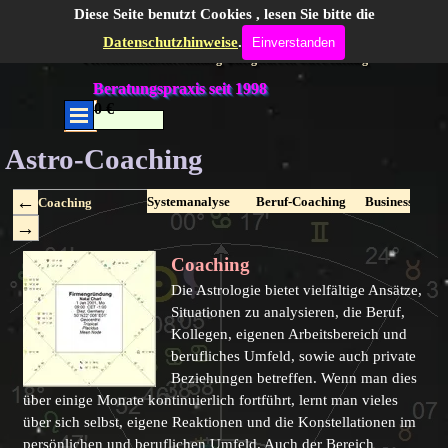
Direkt zum Seiteninhalt
Gabrielle Moog, gepr. Astrologin DAV
Diese Seite benutzt Cookies , lesen Sie bitte die
Datenschutzhinweise
.
Einverstanden
Persönlichkeitsentwicklung-Energiearbeit-LifeCoaching
Beratungspraxis seit 1998
0.00 €
Menü überspringen
Menü überspringen
Astro-Coaching
Systemanalyse
Beruf-Coaching
Business-Coac
Coaching
Coaching
Die Astrologie bietet vielfältige Ansätze,
Situationen zu analysieren, die Beruf,
Kollegen, eigenen Arbeitsbereich und
berufliches Umfeld, sowie auch private
Beziehungen betreffen. Wenn man dies
über einige Monate kontinuierlich fortführt, lernt man vieles
über sich selbst, eigene Reaktionen und die Konstellationen im
persönlichen und beruflichen Umfeld. Auch der Bereich