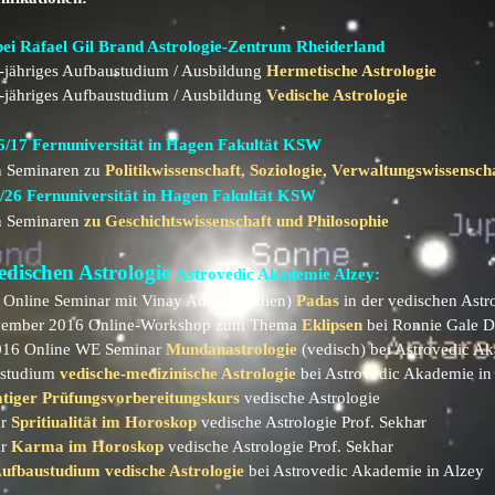
bei
Rafael Gil Brand
Astrologie-Zentrum Rheiderland
jähriges Aufbaustudium / Ausbildung
Hermetische Astrologie
jähriges Aufbaustudium / Ausbildung
Vedische Astrologie
6/17 Fernuniversität in Hagen
Fakultät KSW
n Seminaren zu
Politikwissenschaft, Soziologie, Verwaltungswissensch
/26
Fernuniversität in Hagen
Fakultät KSW
n Seminaren
zu Geschichtswissenschaft und Philosophie
edischen Astrologie
Astrovedic Akademie Alzey:
Online Seminar mit Vinay Aditya (Indien)
Padas
in der vedischen Astr
vember 2016 Online-Workshop zum Thema
Eklipsen
bei Ronnie Gale 
16 Online WE Seminar
Mundanastrologie
(vedisch) bei Astrovedic A
studium
vedische-medizinische Astrologie
bei Astrovedic Akademie in
tiger Prüfungsvorbereitungskurs
vedische Astrologie
ar
Spritiualität im Horoskop
vedische Astrologie Prof. Sekhar
ar
Karma im Horoskop
vedische Astrologie Prof. Sekhar
ufbaustudium vedische Astrologie
bei Astrovedic Akademie in Alzey