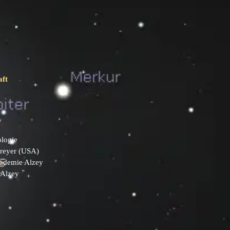
aft
ologie
Dreyer (USA)
kademie Alzey
 Alzey