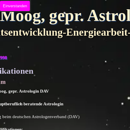
Einverstanden
 Moog, gepr. Astr
itsentwicklung-Energiearbeit
1998
ikationen
um
oog, gepr. Astrologin DAV
uptberuflich beratende Astrologin
g beim deutschen Astrologenverband (DAV)
ifikationen: