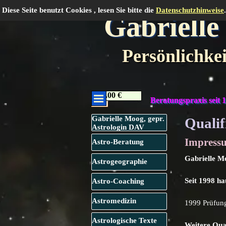
Direkt zum Seiteninhalt
Diese Seite benutzt Cookies , lesen Sie bitte die
Datenschutzhinweise
.
Gabrielle
Persönlichke
Menü überspringen
Menü überspringen
0.00 €
Beratungspraxis seit 
Menü überspringen
Gabrielle Moog, gepr.
Qualif
Astrologin DAV
Impress
Astro-Beratung
Gabrielle M
Astrogeographie
Seit 1998 ha
Astro-Coaching
Astromedizin
1999 Prüfun
Astrologische Texte
Weitere Qual