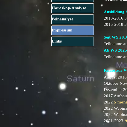
Horoskop-Analyse
▼
Ausbildung 
2013-2016 3-
Feinanalyse
▼
2015-2018 3-
Impressum
▼
Seit WS 201
Links
▼
Teilnahme a
Ab WS 2025
Teilnahme a
v
Kurse zur
August 2016 
Oktober-No
Dezember 20
2017 Aufbau
2022
5 mona
2022 Webin
2022 Webin
2021-2023
A