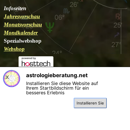
Infoseiten
Jahresvorschau
Monatsvorschau
Mondkalender
Spezialwebshop
Webshop
Kontakt
Select Language
▼
astrologieberatung.net
X
Installieren Sie diese Website auf
Datenschutzerklärung
Cookie-Richtlinie
Zurück zum Seiteninhalt
Ihrem Startbildschirm für ein
besseres Erlebnis
Installieren Sie