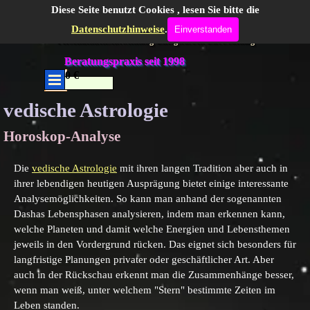
Direkt zum Seiteninhalt
Gabrielle Moog, gepr. Astrologin DAV
Diese Seite benutzt Cookies , lesen Sie bitte die
Datenschutzhinweise
.
Einverstanden
Persönlichkeitsentwicklung-Energiearbeit-LifeCoaching
Beratungspraxis seit 1998
0.00 €
Menü überspringen
Menü überspringen
vedische Astrologie
Horoskop-Analyse
Die
vedische Astrologie
mit ihren langen Tradition aber auch in
ihrer lebendigen heutigen Ausprägung bietet einige interessante
Analysemöglichkeiten. So kann man anhand der sogenannten
Dashas Lebensphasen analysieren, indem man erkennen kann,
welche Planeten und damit welche Energien und Lebensthemen
jeweils in den Vordergrund rücken. Das eignet sich besonders für
langfristige Planungen privater oder geschäftlicher Art. Aber
auch in der Rückschau erkennt man die Zusammenhänge besser,
wenn man weiß, unter welchem "Stern" bestimmte Zeiten im
Leben standen.