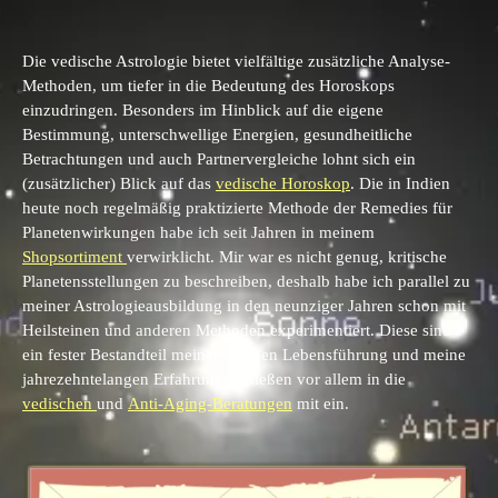
Die vedische Astrologie
bietet vielfältige zusätzliche Analyse-
Methoden, um tiefer in die Bedeutung des Horoskops
einzudringen. Besonders im Hinblick auf die eigene
Bestimmung, unterschwellige Energien, gesundheitliche
Betrachtungen und auch Partnervergleiche lohnt sich ein
(zusätzlicher) Blick auf das
vedische Horoskop
. Die in Indien
heute noch regelmäßig praktizierte Methode der Remedies für
Planetenwirkungen habe ich seit Jahren in meinem
Shopsortiment
verwirklicht. Mir war es nicht genug, kritische
Planetensstellungen zu beschreiben, deshalb habe ich parallel zu
meiner Astrologieausbildung in den neunziger Jahren schon mit
Heilsteinen und anderen Methoden experimentiert. Diese sind
ein fester Bestandteil meiner eigenen Lebensführung und meine
jahrezehntelangen Erfahrungen fließen vor allem in die
vedischen
und
Anti-Aging-Beratungen
mit ein.